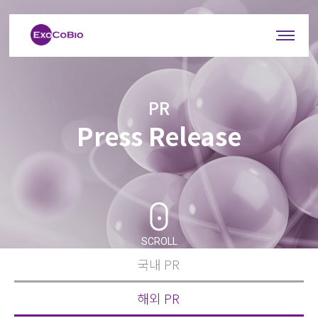
PR
Press Release
SCROLL
국내 PR
해외 PR