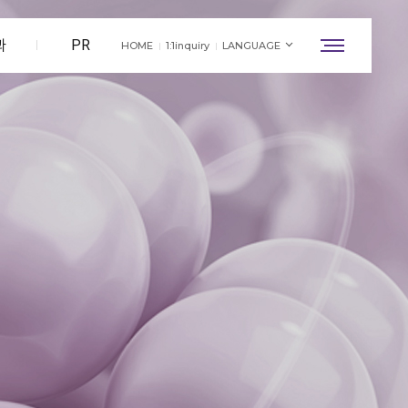
과
PR
HOME
1:1inquiry
LANGUAGE