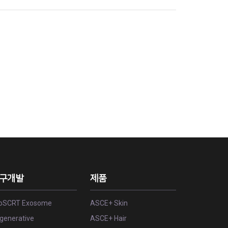
구개발
제품
oSCRT Exosome
ASCE+ Skin
generative
ASCE+ Hair