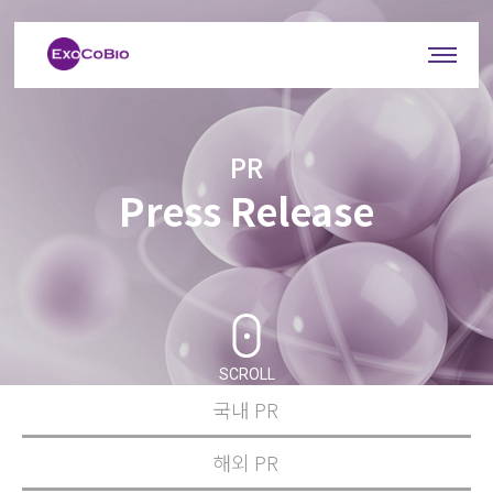
PR
Press Release
SCROLL
국내 PR
해외 PR