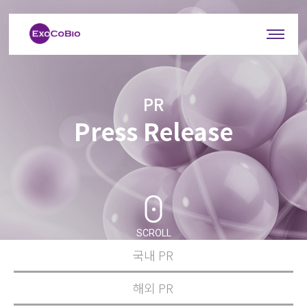
PR
Press Release
SCROLL
국내 PR
해외 PR